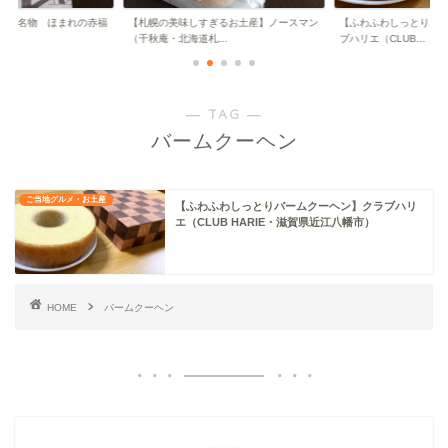
伊勢名物 ほまれの赤福
【札幌の美味しすぎるお土産】ノースマン
【ふわふわしっとりバ
..
（千秋庵・北海道札...
ブハリエ（CLUB...
― TAG ―
バームクーヘン
ご当地グルメ・お土産
【ふわふわしっとりバームクーヘン】クラブハリ
エ（CLUB HARIE・滋賀県近江八幡市）
HOME
バームクーヘン