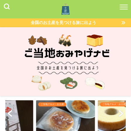
全国のお土産を見つける旅に出よう
産
ご当地グルメ・お土産
ご当地グルメ・お土産